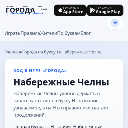
ГОРОДА
МОСКВА
САМАРА
ОМСК
Скачать в
Скачать в
ТУЛА
СОЧИ
КАЗАНЬ
App Store
Google Play
goroda-na.ru
Играть
Правила
Жители
По буквам
Блог
Главная
Города на букву Н
Набережные Челны
ХОД В ИГРЕ «ГОРОДА»
Набережные Челны
Набережные Челны удобно держать в
запасе как ответ на букву Н: название
узнаваемое, а на Н в справочнике хватает
продолжений.
Первая буква — Н, значит Набережные