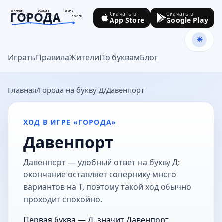
ГОРОДА
МОСКВА
САМАРА
ОМСК
Скачать в
Скачать в
ТУЛА
СОЧИ
КАЗАНЬ
App Store
Google Play
goroda-na.ru
Играть
Правила
Жители
По буквам
Блог
Главная
Города на букву Д
Давенпорт
ХОД В ИГРЕ «ГОРОДА»
Давенпорт
Давенпорт — удобный ответ на букву Д:
окончание оставляет сопернику много
вариантов на Т, поэтому такой ход обычно
проходит спокойно.
Первая буква — Д, значит Давенпорт