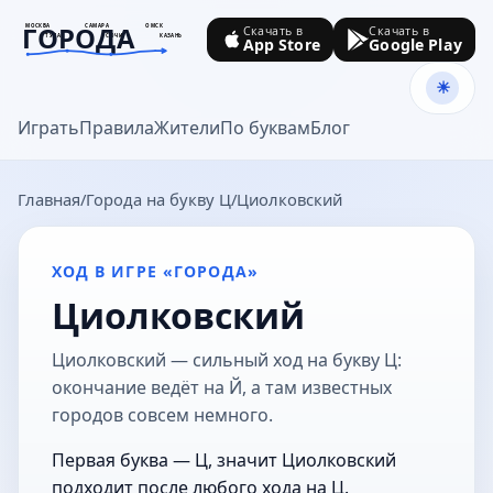
ГОРОДА
МОСКВА
САМАРА
ОМСК
Скачать в
Скачать в
ТУЛА
СОЧИ
КАЗАНЬ
App Store
Google Play
goroda-na.ru
Играть
Правила
Жители
По буквам
Блог
Главная
Города на букву Ц
Циолковский
ХОД В ИГРЕ «ГОРОДА»
Циолковский
Циолковский — сильный ход на букву Ц:
окончание ведёт на Й, а там известных
городов совсем немного.
Первая буква — Ц, значит Циолковский
подходит после любого хода на Ц.