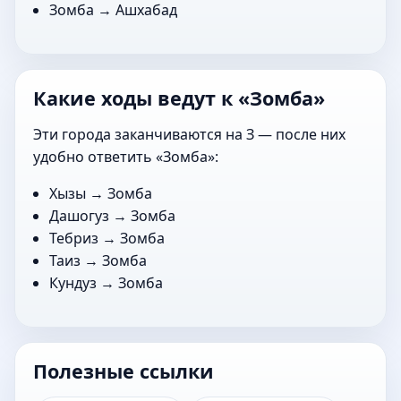
Зомба →
Ашхабад
Какие ходы ведут к «Зомба»
Эти города заканчиваются на З — после них
удобно ответить «Зомба»:
Хызы
→ Зомба
Дашогуз
→ Зомба
Тебриз
→ Зомба
Таиз
→ Зомба
Кундуз
→ Зомба
Полезные ссылки