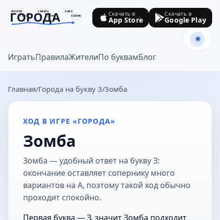
ГОРОДА
МОСКВА
САМАРА
ОМСК
Скачать в
Скачать в
ТУЛА
СОЧИ
КАЗАНЬ
App Store
Google Play
goroda-na.ru
Играть
Правила
Жители
По буквам
Блог
Главная
Города на букву З
Зомба
ХОД В ИГРЕ «ГОРОДА»
Зомба
Зомба — удобный ответ на букву З:
окончание оставляет сопернику много
вариантов на А, поэтому такой ход обычно
проходит спокойно.
Первая буква — З, значит Зомба подходит