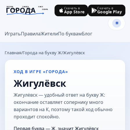
ГОРОДА
МОСКВА
САМАРА
ОМСК
Скачать в
Скачать в
ТУЛА
СОЧИ
КАЗАНЬ
App Store
Google Play
goroda-na.ru
Играть
Правила
Жители
По буквам
Блог
Главная
Города на букву Ж
Жигулёвск
ХОД В ИГРЕ «ГОРОДА»
Жигулёвск
Жигулёвск — удобный ответ на букву Ж:
окончание оставляет сопернику много
вариантов на К, поэтому такой ход обычно
проходит спокойно.
Первая буква — Ж, значит Жигулёвск