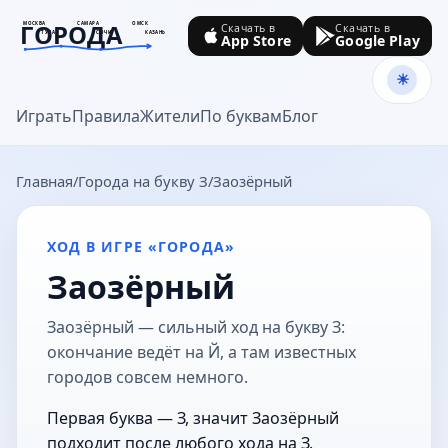
ГОРОДА
МОСКВА
САМАРА
ОМСК
Скачать в
Скачать в
ТУЛА
СОЧИ
КАЗАНЬ
App Store
Google Play
goroda-na.ru
Играть
Правила
Жители
По буквам
Блог
Главная
Города на букву З
Заозёрный
ХОД В ИГРЕ «ГОРОДА»
Заозёрный
Заозёрный — сильный ход на букву З:
окончание ведёт на Й, а там известных
городов совсем немного.
Первая буква — З, значит Заозёрный
подходит после любого хода на З.