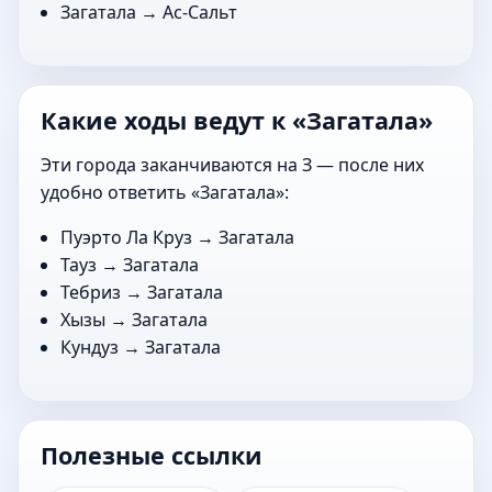
Загатала →
Ас-Сальт
Какие ходы ведут к «Загатала»
Эти города заканчиваются на З — после них
удобно ответить «Загатала»:
Пуэрто Ла Круз
→ Загатала
Тауз
→ Загатала
Тебриз
→ Загатала
Хызы
→ Загатала
Кундуз
→ Загатала
Полезные ссылки