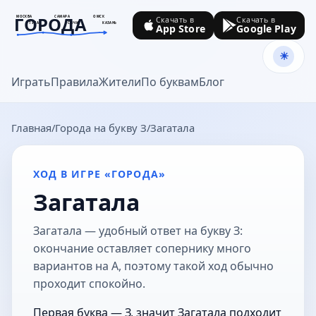
ГОРОДА
МОСКВА
САМАРА
ОМСК
Скачать в
Скачать в
ТУЛА
СОЧИ
КАЗАНЬ
App Store
Google Play
goroda-na.ru
Играть
Правила
Жители
По буквам
Блог
Главная
Города на букву З
Загатала
ХОД В ИГРЕ «ГОРОДА»
Загатала
Загатала — удобный ответ на букву З:
окончание оставляет сопернику много
вариантов на А, поэтому такой ход обычно
проходит спокойно.
Первая буква — З, значит Загатала подходит