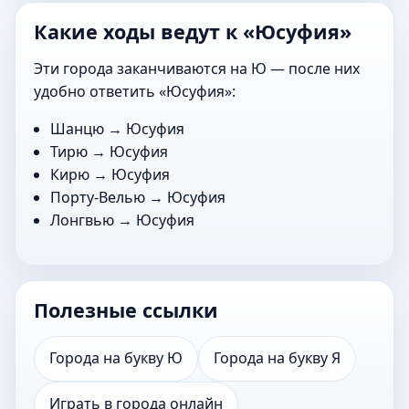
Какие ходы ведут к «Юсуфия»
Эти города заканчиваются на Ю — после них
удобно ответить «Юсуфия»:
Шанцю
→ Юсуфия
Тирю
→ Юсуфия
Кирю
→ Юсуфия
Порту-Велью
→ Юсуфия
Лонгвью
→ Юсуфия
Полезные ссылки
Города на букву Ю
Города на букву Я
Играть в города онлайн