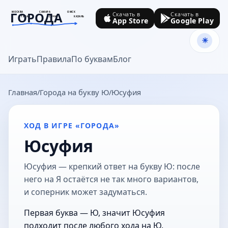
ГОРОДА
МОСКВА
САМАРА
ОМСК
Скачать в
Скачать в
ТУЛА
СОЧИ
КАЗАНЬ
App Store
Google Play
goroda-na.ru
Играть
Правила
По буквам
Блог
Главная
Города на букву Ю
Юсуфия
ХОД В ИГРЕ «ГОРОДА»
Юсуфия
Юсуфия — крепкий ответ на букву Ю: после
него на Я остаётся не так много вариантов,
и соперник может задуматься.
Первая буква — Ю, значит Юсуфия
подходит после любого хода на Ю.