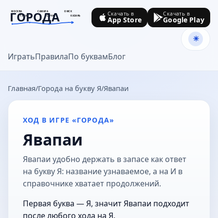
ГОРОДА
МОСКВА
САМАРА
ОМСК
Скачать в
Скачать в
ТУЛА
СОЧИ
КАЗАНЬ
App Store
Google Play
goroda-na.ru
Играть
Правила
По буквам
Блог
Главная
Города на букву Я
Явапаи
ХОД В ИГРЕ «ГОРОДА»
Явапаи
Явапаи удобно держать в запасе как ответ
на букву Я: название узнаваемое, а на И в
справочнике хватает продолжений.
Первая буква — Я, значит Явапаи подходит
после любого хода на Я.