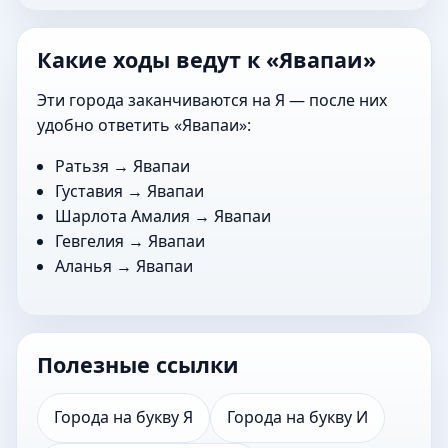
Какие ходы ведут к «Явапаи»
Эти города заканчиваются на Я — после них
удобно ответить «Явапаи»:
Ратьзя
→ Явапаи
Густавия
→ Явапаи
Шарлота Амалия
→ Явапаи
Гевгелия
→ Явапаи
Аланья
→ Явапаи
Полезные ссылки
Города на букву Я
Города на букву И