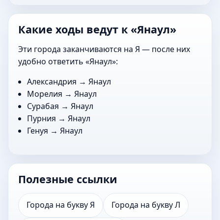
Какие ходы ведут к «Янаул»
Эти города заканчиваются на Я — после них
удобно ответить «Янаул»:
Александрия
→ Янаул
Морелия
→ Янаул
Сурабая
→ Янаул
Пурния
→ Янаул
Генуя
→ Янаул
Полезные ссылки
Города на букву Я
Города на букву Л