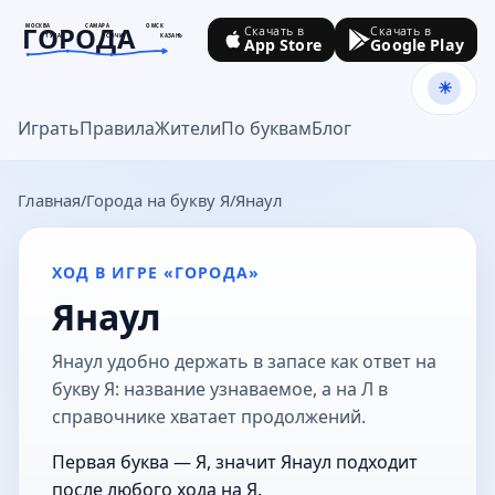
ГОРОДА
МОСКВА
САМАРА
ОМСК
Скачать в
Скачать в
ТУЛА
СОЧИ
КАЗАНЬ
App Store
Google Play
goroda-na.ru
Играть
Правила
Жители
По буквам
Блог
Главная
Города на букву Я
Янаул
ХОД В ИГРЕ «ГОРОДА»
Янаул
Янаул удобно держать в запасе как ответ на
букву Я: название узнаваемое, а на Л в
справочнике хватает продолжений.
Первая буква — Я, значит Янаул подходит
после любого хода на Я.