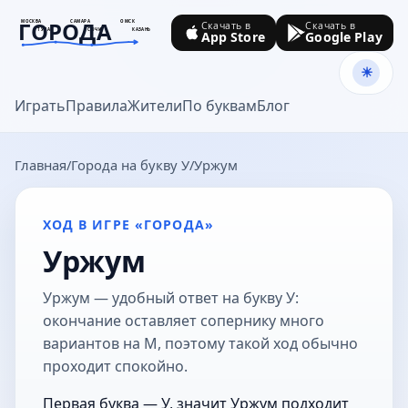
ГОРОДА
МОСКВА
САМАРА
ОМСК
Скачать в
Скачать в
ТУЛА
СОЧИ
КАЗАНЬ
App Store
Google Play
goroda-na.ru
Играть
Правила
Жители
По буквам
Блог
Главная
Города на букву У
Уржум
ХОД В ИГРЕ «ГОРОДА»
Уржум
Уржум — удобный ответ на букву У:
окончание оставляет сопернику много
вариантов на М, поэтому такой ход обычно
проходит спокойно.
Первая буква — У, значит Уржум подходит