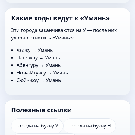
Какие ходы ведут к «Умань»
Эти города заканчиваются на У — после них
удобно ответить «Умань»:
Хэджу
→ Умань
Чанчжоу
→ Умань
Абенгуру
→ Умань
Нова-Игуасу
→ Умань
Сюйчжоу
→ Умань
Полезные ссылки
Города на букву У
Города на букву Н