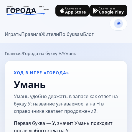
ГОРОДА
МОСКВА
САМАРА
ОМСК
Скачать в
Скачать в
ТУЛА
СОЧИ
КАЗАНЬ
App Store
Google Play
goroda-na.ru
Играть
Правила
Жители
По буквам
Блог
Главная
Города на букву У
Умань
ХОД В ИГРЕ «ГОРОДА»
Умань
Умань удобно держать в запасе как ответ на
букву У: название узнаваемое, а на Н в
справочнике хватает продолжений.
Первая буква — У, значит Умань подходит
после любого хода на У.