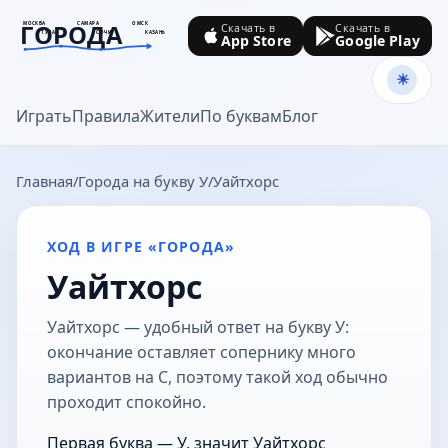
ГОРОДА
МОСКВА
САМАРА
ОМСК
Скачать в
Скачать в
ТУЛА
СОЧИ
КАЗАНЬ
App Store
Google Play
goroda-na.ru
Играть
Правила
Жители
По буквам
Блог
Главная
Города на букву У
Уайтхорс
ХОД В ИГРЕ «ГОРОДА»
Уайтхорс
Уайтхорс — удобный ответ на букву У:
окончание оставляет сопернику много
вариантов на С, поэтому такой ход обычно
проходит спокойно.
Первая буква — У, значит Уайтхорс