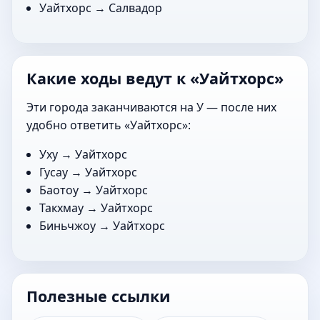
Уайтхорс →
Салвадор
Какие ходы ведут к «Уайтхорс»
Эти города заканчиваются на У — после них
удобно ответить «Уайтхорс»:
Уху
→ Уайтхорс
Гусау
→ Уайтхорс
Баотоу
→ Уайтхорс
Такхмау
→ Уайтхорс
Биньчжоу
→ Уайтхорс
Полезные ссылки