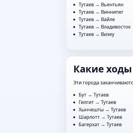
Тутаев →
Вьентьян
Тутаев →
Виннипег
Тутаев →
Вайле
Тутаев →
Владивосток
Тутаев →
Визеу
Какие ходы 
Эти города заканчиваются
Бут
→ Тутаев
Гилгит
→ Тутаев
Хынчешты
→ Тутаев
Шарлотт
→ Тутаев
Багерхат
→ Тутаев