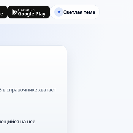
Скачать в
Светлая тема
re
Google Play
 В в справочнике хватает
ающийся на неё.