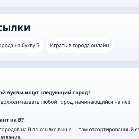
сылки
орода на букву В
Играть в города онлайн
акой буквы ищут следующий город?
к должен назвать любой город, начинающийся на неё.
ант на В?
городов на В по ссылке выше — там отсортированный сп
азвание.