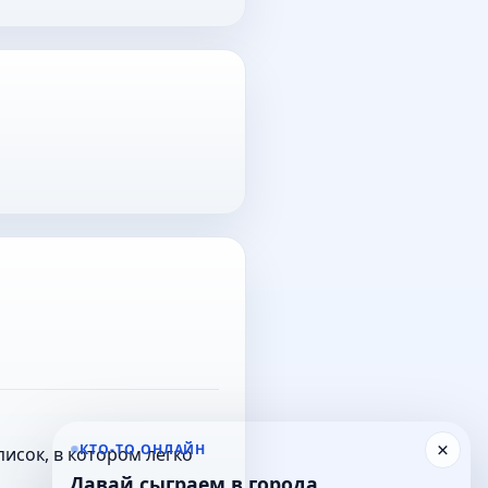
×
КТО-ТО ОНЛАЙН
исок, в котором легко
Давай сыграем в города