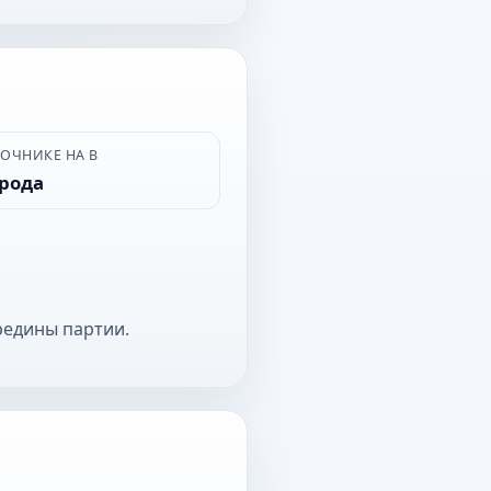
ВОЧНИКЕ НА В
орода
редины партии.