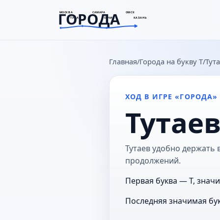
ГОРОДА
МОСКВА
САМАРА
ОМСК
ТУЛА
СОЧИ
КАЗАНЬ
goroda-na.ru
Главная
Города на букву Т
Тут
ХОД В ИГРЕ «ГОРОДА»
Тутае
Тутаев удобно держать в
продолжений.
Первая буква — Т, значи
Последняя значимая бук