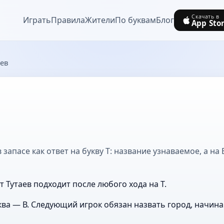
Скачать в
Играть
Правила
Жители
По буквам
Блог
App Sto
аев
в
 запасе как ответ на букву Т: название узнаваемое, а на
т Тутаев подходит после любого хода на Т.
ва — В. Следующий игрок обязан назвать город, начин