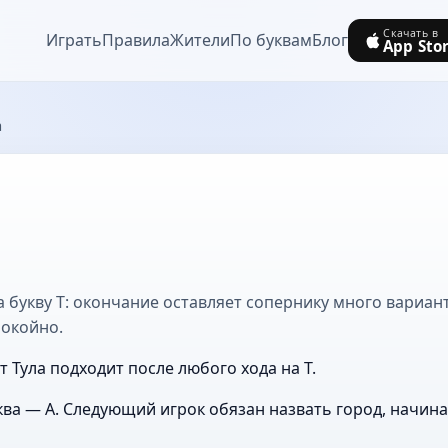
Скачать в
Играть
Правила
Жители
По буквам
Блог
App Sto
а
а букву Т: окончание оставляет сопернику много вариант
покойно.
т Тула подходит после любого хода на Т.
ва — А. Следующий игрок обязан назвать город, начин