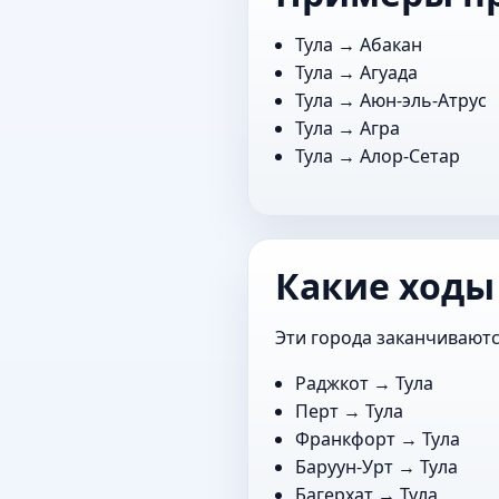
Тула →
Абакан
Тула →
Агуада
Тула →
Аюн-эль-Атрус
Тула →
Агра
Тула →
Алор-Сетар
Какие ходы 
Эти города заканчиваются
Раджкот
→ Тула
Перт
→ Тула
Франкфорт
→ Тула
Баруун-Урт
→ Тула
Багерхат
→ Тула