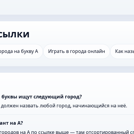
сылки
орода на букву А
Играть в города онлайн
Как наз
ой буквы ищут следующий город?
к должен назвать любой город, начинающийся на неё.
ант на А?
городов на А по ссылке выше — там отсортированный сп