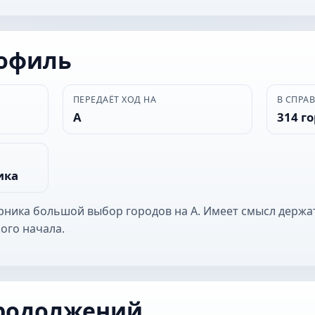
рофиль
ПЕРЕДАЁТ ХОД НА
В СПРА
А
314 г
ика
ерника большой выбор городов на А. Имеет смысл держа
ого начала.
родолжений