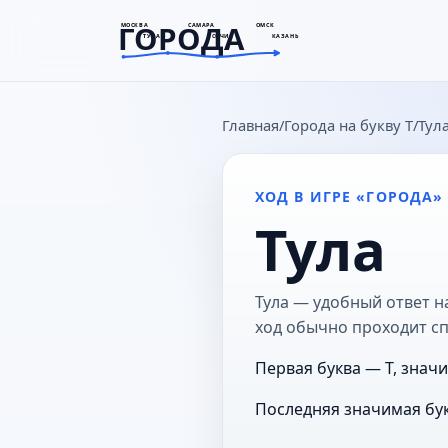
ГОРОДА
МОСКВА
САМАРА
ОМСК
ТУЛА
СОЧИ
КАЗАНЬ
goroda-na.ru
Главная
Города на букву Т
Тул
ХОД В ИГРЕ «ГОРОДА»
Тула
Тула — удобный ответ н
ход обычно проходит с
Первая буква — Т, значи
Последняя значимая бук