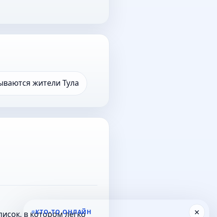
ываются жители Тула
×
КТО-ТО ОНЛАЙН
исок, в котором легко