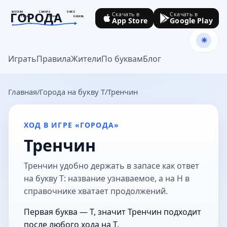
ГОРОДА
МОСКВА
САМАРА
ОМСК
Скачать в
Скачать в
ТУЛА
СОЧИ
КАЗАНЬ
App Store
Google Play
goroda-na.ru
Играть
Правила
Жители
По буквам
Блог
Главная
Города на букву Т
Тренчин
ХОД В ИГРЕ «ГОРОДА»
Тренчин
Тренчин удобно держать в запасе как ответ
на букву Т: название узнаваемое, а на Н в
справочнике хватает продолжений.
Первая буква — Т, значит Тренчин подходит
после любого хода на Т.