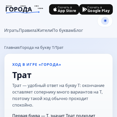
ГОРОДА
МОСКВА
САМАРА
ОМСК
Скачать в
Скачать в
ТУЛА
СОЧИ
КАЗАНЬ
App Store
Google Play
goroda-na.ru
Играть
Правила
Жители
По буквам
Блог
Главная
Города на букву Т
Трат
ХОД В ИГРЕ «ГОРОДА»
Трат
Трат — удобный ответ на букву Т: окончание
оставляет сопернику много вариантов на Т,
поэтому такой ход обычно проходит
спокойно.
Первая буква — Т, значит Трат подходит