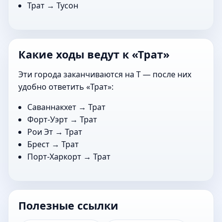
Трат →
Тусон
Какие ходы ведут к «Трат»
Эти города заканчиваются на Т — после них
удобно ответить «Трат»:
Саваннакхет
→ Трат
Форт-Уэрт
→ Трат
Рои Эт
→ Трат
Брест
→ Трат
Порт-Харкорт
→ Трат
Полезные ссылки