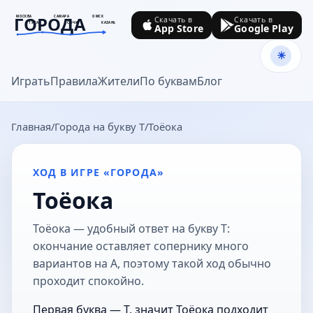
ГОРОДА
МОСКВА
САМАРА
ОМСК
Скачать в
Скачать в
ТУЛА
СОЧИ
КАЗАНЬ
App Store
Google Play
goroda-na.ru
Играть
Правила
Жители
По буквам
Блог
Главная
Города на букву Т
Тоёока
ХОД В ИГРЕ «ГОРОДА»
Тоёока
Тоёока — удобный ответ на букву Т:
окончание оставляет сопернику много
вариантов на А, поэтому такой ход обычно
проходит спокойно.
Первая буква — Т, значит Тоёока подходит