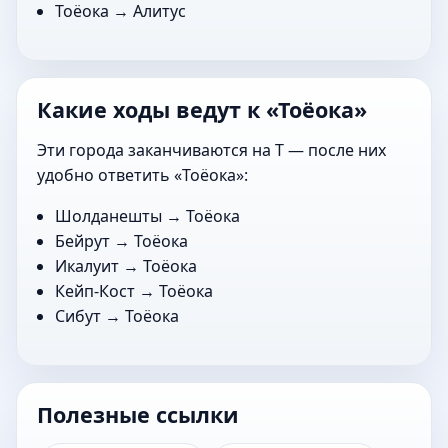
Тоёока →
Алитус
Какие ходы ведут к «Тоёока»
Эти города заканчиваются на Т — после них
удобно ответить «Тоёока»:
Шолданешты
→ Тоёока
Бейрут
→ Тоёока
Икалуит
→ Тоёока
Кейп-Кост
→ Тоёока
Сибут
→ Тоёока
Полезные ссылки