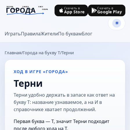
ГОРОДА
МОСКВА
САМАРА
ОМСК
Скачать в
Скачать в
ТУЛА
СОЧИ
КАЗАНЬ
App Store
Google Play
goroda-na.ru
Играть
Правила
Жители
По буквам
Блог
Главная
Города на букву Т
Терни
ХОД В ИГРЕ «ГОРОДА»
Терни
Терни удобно держать в запасе как ответ на
букву Т: название узнаваемое, а на И в
справочнике хватает продолжений.
Первая буква — Т, значит Терни подходит
после любого хода на Т.