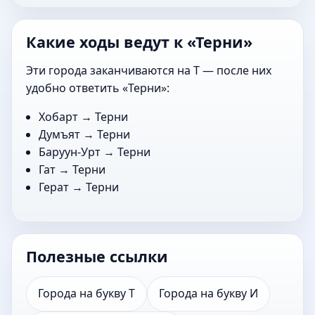
Какие ходы ведут к «Терни»
Эти города заканчиваются на Т — после них
удобно ответить «Терни»:
Хобарт
→ Терни
Думъят
→ Терни
Баруун-Урт
→ Терни
Гат
→ Терни
Герат
→ Терни
Полезные ссылки
Города на букву Т
Города на букву И