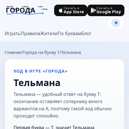
ГОРОДА
МОСКВА
САМАРА
ОМСК
Скачать в
Скачать в
ТУЛА
СОЧИ
КАЗАНЬ
App Store
Google Play
goroda-na.ru
Играть
Правила
Жители
По буквам
Блог
Главная
Города на букву Т
Тельмана
ХОД В ИГРЕ «ГОРОДА»
Тельмана
Тельмана — удобный ответ на букву Т:
окончание оставляет сопернику много
вариантов на А, поэтому такой ход обычно
проходит спокойно.
Первая буква — Т, значит Тельмана