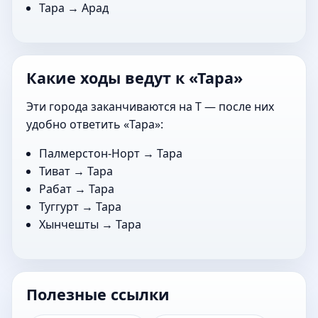
Тара →
Арад
Какие ходы ведут к «Тара»
Эти города заканчиваются на Т — после них
удобно ответить «Тара»:
Палмерстон-Норт
→ Тара
Тиват
→ Тара
Рабат
→ Тара
Туггурт
→ Тара
Хынчешты
→ Тара
Полезные ссылки