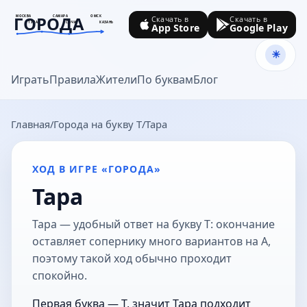
ГОРОДА
МОСКВА
САМАРА
ОМСК
Скачать в
Скачать в
ТУЛА
СОЧИ
КАЗАНЬ
App Store
Google Play
goroda-na.ru
Играть
Правила
Жители
По буквам
Блог
Главная
Города на букву Т
Тара
ХОД В ИГРЕ «ГОРОДА»
Тара
Тара — удобный ответ на букву Т: окончание
оставляет сопернику много вариантов на А,
поэтому такой ход обычно проходит
спокойно.
Первая буква — Т, значит Тара подходит