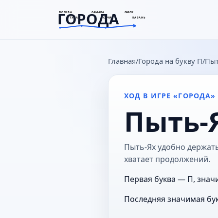
ГОРОДА
МОСКВА
САМАРА
ОМСК
ТУЛА
СОЧИ
КАЗАНЬ
goroda-na.ru
Главная
Города на букву П
Пыт
ХОД В ИГРЕ «ГОРОДА»
Пыть-
Пыть-Ях удобно держать 
хватает продолжений.
Первая буква — П, знач
Последняя значимая бук