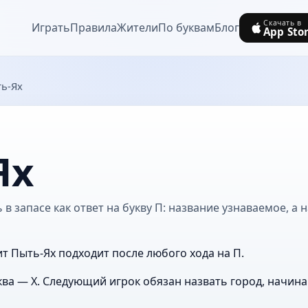
Скачать в
Играть
Правила
Жители
По буквам
Блог
App Sto
ь-Ях
Ях
в запасе как ответ на букву П: название узнаваемое, а 
ит Пыть-Ях подходит после любого хода на П.
ва — Х. Следующий игрок обязан назвать город, начин