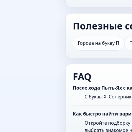
Полезные с
Города на букву П
Г
FAQ
После хода Пыть-Ях с 
С буквы Х. Соперни
Как быстро найти вари
Откройте подборку 
выбрать знакомое н