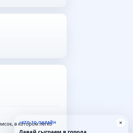
×
КТО-ТО ОНЛАЙН
исок, в котором легко
Давай сыграем в города