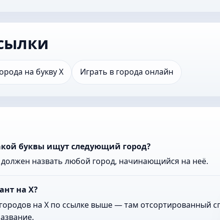
сылки
орода на букву Х
Играть в города онлайн
какой буквы ищут следующий город?
к должен назвать любой город, начинающийся на неё.
ант на Х?
городов на Х по ссылке выше — там отсортированный сп
азвание.