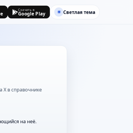
Скачать в
Светлая тема
re
Google Play
на Х в справочнике
ающийся на неё.