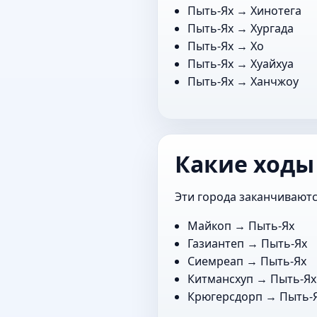
Пыть-Ях →
Хинотега
Пыть-Ях →
Хургада
Пыть-Ях →
Хо
Пыть-Ях →
Хуайхуа
Пыть-Ях →
Ханчжоу
Какие ходы
Эти города заканчиваютс
Майкоп
→ Пыть-Ях
Газиантеп
→ Пыть-Ях
Сиемреап
→ Пыть-Ях
Китмансхуп
→ Пыть-Ях
Крюгерсдорп
→ Пыть-