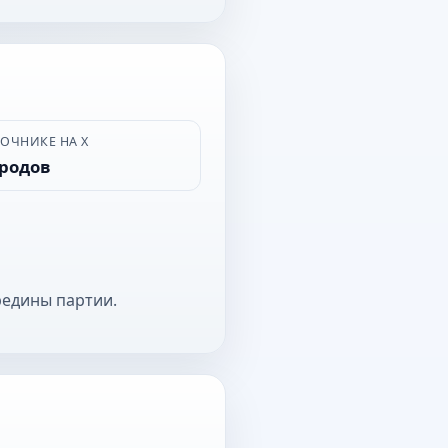
ВОЧНИКЕ НА Х
ородов
редины партии.