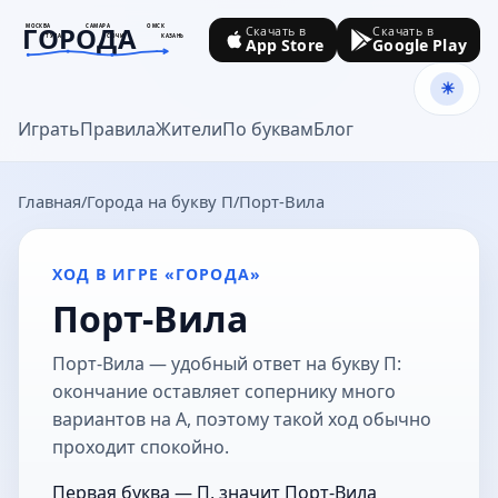
ГОРОДА
МОСКВА
САМАРА
ОМСК
Скачать в
Скачать в
ТУЛА
СОЧИ
КАЗАНЬ
App Store
Google Play
goroda-na.ru
Играть
Правила
Жители
По буквам
Блог
Главная
Города на букву П
Порт-Вила
ХОД В ИГРЕ «ГОРОДА»
Порт-Вила
Порт-Вила — удобный ответ на букву П:
окончание оставляет сопернику много
вариантов на А, поэтому такой ход обычно
проходит спокойно.
Первая буква — П, значит Порт-Вила