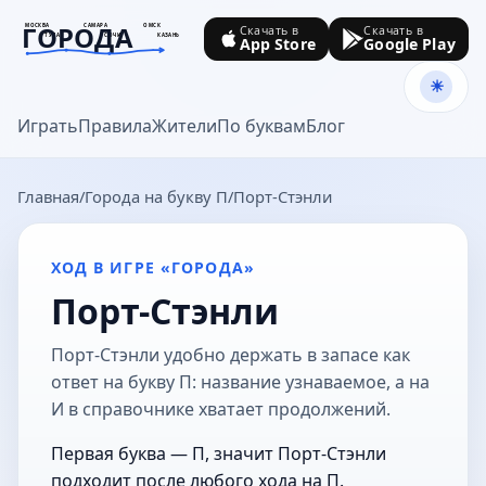
ГОРОДА
МОСКВА
САМАРА
ОМСК
Скачать в
Скачать в
ТУЛА
СОЧИ
КАЗАНЬ
App Store
Google Play
goroda-na.ru
Играть
Правила
Жители
По буквам
Блог
Главная
Города на букву П
Порт-Стэнли
ХОД В ИГРЕ «ГОРОДА»
Порт-Стэнли
Порт-Стэнли удобно держать в запасе как
ответ на букву П: название узнаваемое, а на
И в справочнике хватает продолжений.
Первая буква — П, значит Порт-Стэнли
подходит после любого хода на П.