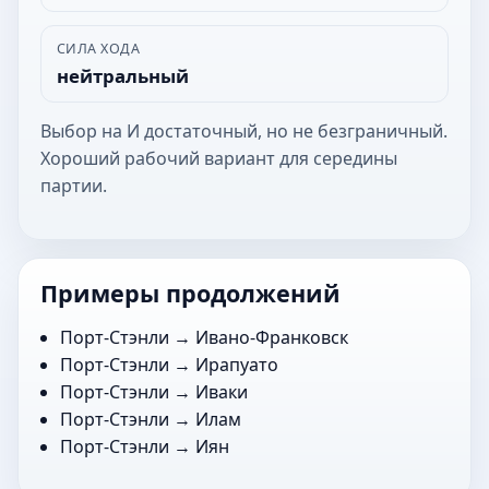
СИЛА ХОДА
нейтральный
Выбор на И достаточный, но не безграничный.
Хороший рабочий вариант для середины
партии.
Примеры продолжений
Порт-Стэнли →
Ивано-Франковск
Порт-Стэнли →
Ирапуато
Порт-Стэнли →
Иваки
Порт-Стэнли →
Илам
Порт-Стэнли →
Иян