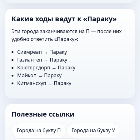
Какие ходы ведут к «Параку»
Эти города заканчиваются на П — после них
удобно ответить «Параку»:
Сиемреап
→ Параку
Газиантеп
→ Параку
Крюгерсдорп
→ Параку
Майкоп
→ Параку
Китмансхуп
→ Параку
Полезные ссылки
Города на букву П
Города на букву У