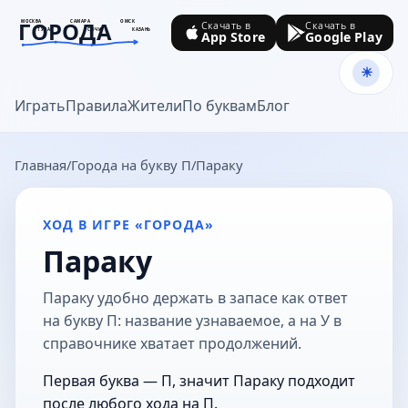
ГОРОДА
МОСКВА
САМАРА
ОМСК
Скачать в
Скачать в
ТУЛА
СОЧИ
КАЗАНЬ
App Store
Google Play
goroda-na.ru
Играть
Правила
Жители
По буквам
Блог
Главная
Города на букву П
Параку
ХОД В ИГРЕ «ГОРОДА»
Параку
Параку удобно держать в запасе как ответ
на букву П: название узнаваемое, а на У в
справочнике хватает продолжений.
Первая буква — П, значит Параку подходит
после любого хода на П.