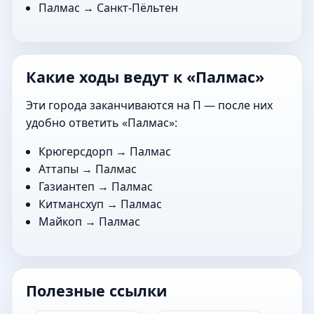
Палмас →
Санкт-Пёльтен
Какие ходы ведут к «Палмас»
Эти города заканчиваются на П — после них
удобно ответить «Палмас»:
Крюгерсдорп
→ Палмас
Аттапы
→ Палмас
Газиантеп
→ Палмас
Китмансхуп
→ Палмас
Майкоп
→ Палмас
Полезные ссылки