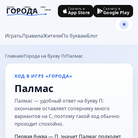
ГОРОДА
МОСКВА
САМАРА
ОМСК
Скачать в
Скачать в
ТУЛА
СОЧИ
КАЗАНЬ
App Store
Google Play
goroda-na.ru
Играть
Правила
Жители
По буквам
Блог
Главная
Города на букву П
Палмас
ХОД В ИГРЕ «ГОРОДА»
Палмас
Палмас — удобный ответ на букву П:
окончание оставляет сопернику много
вариантов на С, поэтому такой ход обычно
проходит спокойно.
Первая буква — П, значит Палмас подходит