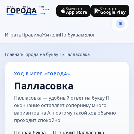
ГОРОДА
МОСКВА
САМАРА
ОМСК
Скачать в
Скачать в
ТУЛА
СОЧИ
КАЗАНЬ
App Store
Google Play
goroda-na.ru
Играть
Правила
Жители
По буквам
Блог
Главная
Города на букву П
Палласовка
ХОД В ИГРЕ «ГОРОДА»
Палласовка
Палласовка — удобный ответ на букву П:
окончание оставляет сопернику много
вариантов на А, поэтому такой ход обычно
проходит спокойно.
Первая буква — П, значит Палласовка