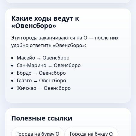
Какие ходы ведут к
«Овенсборо»
Эти города заканчиваются на О — после них
удобно ответить «Овенсборо»:
Масейо
→ Овенсборо
Сан-Марино
→ Овенсборо
Бордо
→ Овенсборо
Глазго
→ Овенсборо
Жичжао
→ Овенсборо
Полезные ссылки
Города на букву О
Города на букву О