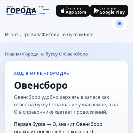
ГОРОДА
МОСКВА
САМАРА
ОМСК
Скачать в
Скачать в
ТУЛА
СОЧИ
КАЗАНЬ
App Store
Google Play
goroda-na.ru
Играть
Правила
Жители
По буквам
Блог
Главная
Города на букву О
Овенсборо
ХОД В ИГРЕ «ГОРОДА»
Овенсборо
Овенсборо удобно держать в запасе как
ответ на букву О: название узнаваемое, а на
О в справочнике хватает продолжений.
Первая буква — О, значит Овенсборо
подходит после любого хода на О.