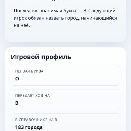
Последняя значимая буква — В. Следующий
игрок обязан назвать город, начинающийся
на неё.
Игровой профиль
ПЕРВАЯ БУКВА
О
ПЕРЕДАЁТ ХОД НА
В
В СПРАВОЧНИКЕ НА В
183 города