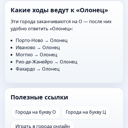
Какие ходы ведут к «Олонец»
Эти города заканчиваются на О — после них
удобно ответить «Олонец»:
Порто-Ново
→ Олонец
Иваново
→ Олонец
Могпхо
→ Олонец
Рио-де-Жанейро
→ Олонец
Фахардо
→ Олонец
Полезные ссылки
Города на букву О
Города на букву Ц
Играть в города онлайн