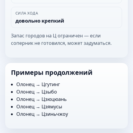
СИЛА ХОДА
довольно крепкий
Запас городов на Ц ограничен — если
соперник не готовился, может задуматься.
Примеры продолжений
Олонец →
Цгутинг
Олонец →
Цзыбо
Олонец →
Цзюцюань
Олонец →
Цзямусы
Олонец →
Цзиньчжоу