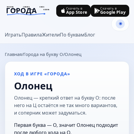
ГОРОДА
МОСКВА
САМАРА
ОМСК
Скачать в
Скачать в
ТУЛА
СОЧИ
КАЗАНЬ
App Store
Google Play
goroda-na.ru
Играть
Правила
Жители
По буквам
Блог
Главная
Города на букву О
Олонец
ХОД В ИГРЕ «ГОРОДА»
Олонец
Олонец — крепкий ответ на букву О: после
него на Ц остаётся не так много вариантов,
и соперник может задуматься.
Первая буква — О, значит Олонец подходит
после любого хода на О.