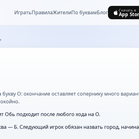
Скачать в
Играть
Правила
Жители
По буквам
Блог
App Sto
ь
 букву О: окончание оставляет сопернику много вариант
покойно.
ит Обь подходит после любого хода на О.
ва — Б. Следующий игрок обязан назвать город, начин