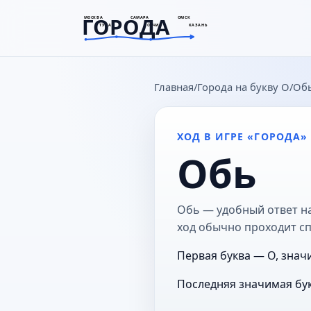
ГОРОДА
МОСКВА
САМАРА
ОМСК
ТУЛА
СОЧИ
КАЗАНЬ
goroda-na.ru
Главная
Города на букву О
Об
ХОД В ИГРЕ «ГОРОДА»
Обь
Обь — удобный ответ на
ход обычно проходит с
Первая буква — О, знач
Последняя значимая бук