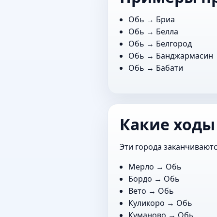
Обь →
Бриа
Обь →
Белла
Обь →
Белгород
Обь →
Банджармасин
Обь →
Бабати
Какие ходы
Эти города заканчиваютс
Мерло
→ Обь
Бордо
→ Обь
Вето
→ Обь
Куликоро
→ Обь
Куманово
→ Обь