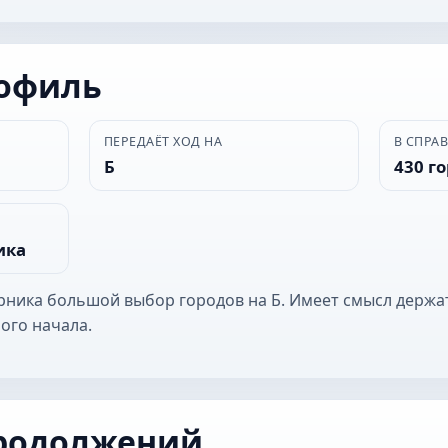
рофиль
ПЕРЕДАЁТ ХОД НА
В СПРА
Б
430 г
ика
ерника большой выбор городов на Б. Имеет смысл держа
ого начала.
родолжений