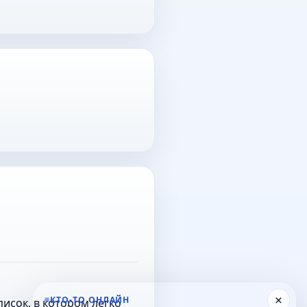
×
КТО-ТО ОНЛАЙН
исок, в котором легко