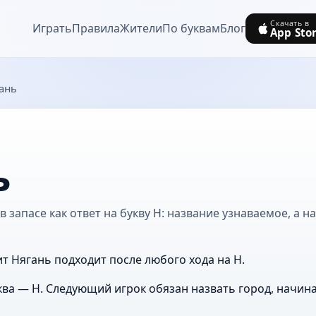
Скачать в
Играть
Правила
Жители
По буквам
Блог
App Sto
ань
ь
 запасе как ответ на букву Н: название узнаваемое, а н
ит Нягань подходит после любого хода на Н.
ва — Н. Следующий игрок обязан назвать город, начин