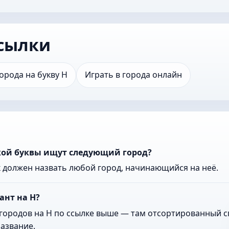
сылки
орода на букву Н
Играть в города онлайн
акой буквы ищут следующий город?
к должен назвать любой город, начинающийся на неё.
ант на Н?
городов на Н по ссылке выше — там отсортированный сп
азвание.