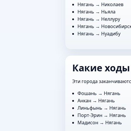
Нягань →
Николаев
Нягань →
Ньяла
Нягань →
Неллуру
Нягань →
Новосибирс
Нягань →
Нуадибу
Какие ходы
Эти города заканчиваютс
Фошань
→ Нягань
Анкан
→ Нягань
Линьфынь
→ Нягань
Порт-Эрин
→ Нягань
Мадисон
→ Нягань