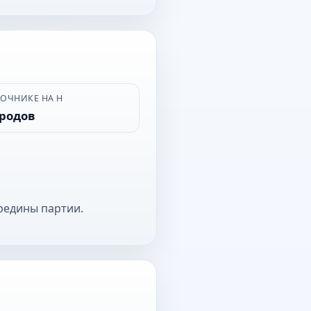
ВОЧНИКЕ НА Н
ородов
редины партии.