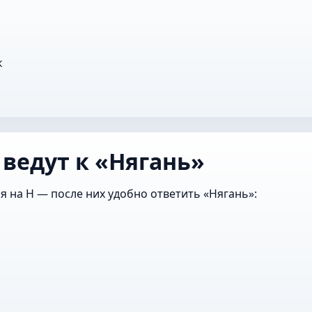
к
 ведут к «Нягань»
я на Н — после них удобно ответить «Нягань»: