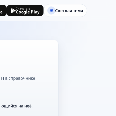
Скачать в
Светлая тема
re
Google Play
а Н в справочнике
ающийся на неё.