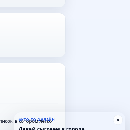
×
КТО-ТО ОНЛАЙН
исок, в котором легко
Давай сыграем в города