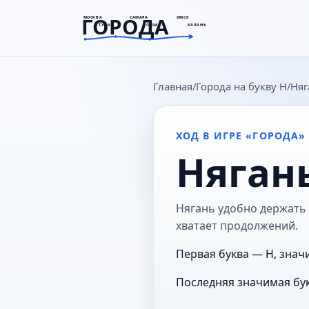
ГОРОДА
МОСКВА
САМАРА
ОМСК
ТУЛА
СОЧИ
КАЗАНЬ
goroda-na.ru
Главная
Города на букву Н
Няг
ХОД В ИГРЕ «ГОРОДА»
Няган
Нягань удобно держать в
хватает продолжений.
Первая буква — Н, знач
Последняя значимая бук