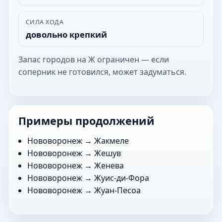
СИЛА ХОДА
довольно крепкий
Запас городов на Ж ограничен — если
соперник не готовился, может задуматься.
Примеры продолжений
Нововоронеж →
Жакмеле
Нововоронеж →
Жешув
Нововоронеж →
Женева
Нововоронеж →
Жуис-ди-Фора
Нововоронеж →
Жуан-Песоа