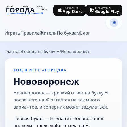
ГОРОДА
МОСКВА
САМАРА
ОМСК
Скачать в
Скачать в
ТУЛА
СОЧИ
КАЗАНЬ
App Store
Google Play
goroda-na.ru
Играть
Правила
Жители
По буквам
Блог
Главная
Города на букву Н
Нововоронеж
ХОД В ИГРЕ «ГОРОДА»
Нововоронеж
Нововоронеж — крепкий ответ на букву Н:
после него на Ж остаётся не так много
вариантов, и соперник может задуматься.
Первая буква — Н, значит Нововоронеж
подходит после любого хода на Н.