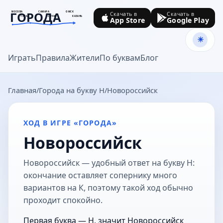
ГОРОДА
МОСКВА
САМАРА
ОМСК
Скачать в
Скачать в
ТУЛА
СОЧИ
КАЗАНЬ
App Store
Google Play
goroda-na.ru
Играть
Правила
Жители
По буквам
Блог
Главная
Города на букву Н
Новороссийск
ХОД В ИГРЕ «ГОРОДА»
Новороссийск
Новороссийск — удобный ответ на букву Н:
окончание оставляет сопернику много
вариантов на К, поэтому такой ход обычно
проходит спокойно.
Первая буква — Н, значит Новороссийск