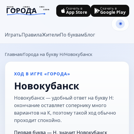
ГОРОДА
МОСКВА
САМАРА
ОМСК
Скачать в
Скачать в
ТУЛА
СОЧИ
КАЗАНЬ
App Store
Google Play
goroda-na.ru
Играть
Правила
Жители
По буквам
Блог
Главная
Города на букву Н
Новокубанск
ХОД В ИГРЕ «ГОРОДА»
Новокубанск
Новокубанск — удобный ответ на букву Н:
окончание оставляет сопернику много
вариантов на К, поэтому такой ход обычно
проходит спокойно.
Первая буква — Н, значит Новокубанск