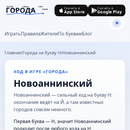
ГОРОДА
МОСКВА
САМАРА
ОМСК
Скачать в
Скачать в
ТУЛА
СОЧИ
КАЗАНЬ
App Store
Google Play
goroda-na.ru
Играть
Правила
Жители
По буквам
Блог
Главная
Города на букву Н
Новоаннинский
ХОД В ИГРЕ «ГОРОДА»
Новоаннинский
Новоаннинский — сильный ход на букву Н:
окончание ведёт на Й, а там известных
городов совсем немного.
Первая буква — Н, значит Новоаннинский
подходит после любого хода на Н.