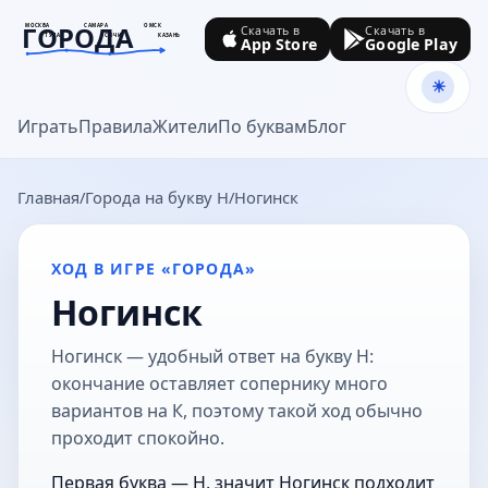
ГОРОДА
МОСКВА
САМАРА
ОМСК
Скачать в
Скачать в
ТУЛА
СОЧИ
КАЗАНЬ
App Store
Google Play
goroda-na.ru
Играть
Правила
Жители
По буквам
Блог
Главная
Города на букву Н
Ногинск
ХОД В ИГРЕ «ГОРОДА»
Ногинск
Ногинск — удобный ответ на букву Н:
окончание оставляет сопернику много
вариантов на К, поэтому такой ход обычно
проходит спокойно.
Первая буква — Н, значит Ногинск подходит