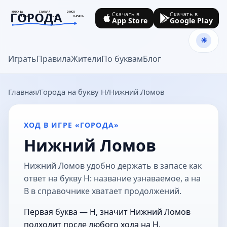
ГОРОДА
МОСКВА
САМАРА
ОМСК
Скачать в
Скачать в
ТУЛА
СОЧИ
КАЗАНЬ
App Store
Google Play
goroda-na.ru
Играть
Правила
Жители
По буквам
Блог
Главная
Города на букву Н
Нижний Ломов
ХОД В ИГРЕ «ГОРОДА»
Нижний Ломов
Нижний Ломов удобно держать в запасе как
ответ на букву Н: название узнаваемое, а на
В в справочнике хватает продолжений.
Первая буква — Н, значит Нижний Ломов
подходит после любого хода на Н.