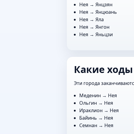
Нея →
Янцзян
Нея →
Янцюань
Нея →
Яла
Нея →
Янгон
Нея →
Яньцзи
Какие ходы
Эти города заканчиваютс
Меденин
→ Нея
Ольгин
→ Нея
Ираклион
→ Нея
Байинь
→ Нея
Семнан
→ Нея