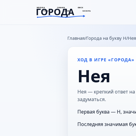
ГОРОДА
МОСКВА
САМАРА
ОМСК
ТУЛА
СОЧИ
КАЗАНЬ
goroda-na.ru
Главная
Города на букву Н
Нея
ХОД В ИГРЕ «ГОРОДА»
Нея
Нея — крепкий ответ на 
задуматься.
Первая буква — Н, знач
Последняя значимая бук