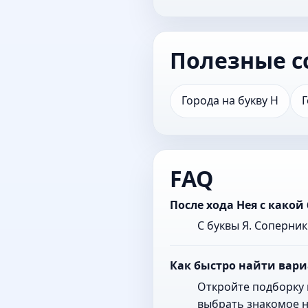
Полезные с
Города на букву Н
Г
FAQ
После хода Нея с како
С буквы Я. Соперни
Как быстро найти вари
Откройте подборку 
выбрать знакомое н