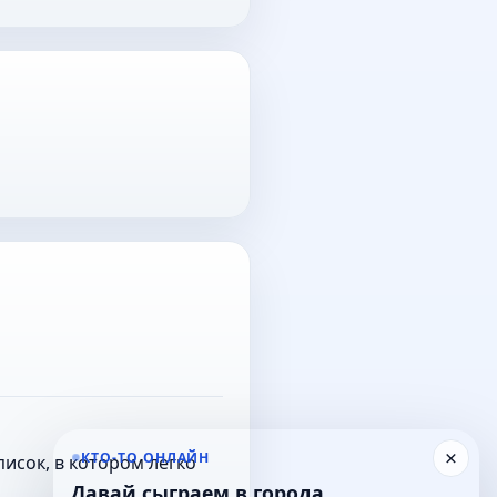
×
КТО-ТО ОНЛАЙН
исок, в котором легко
Давай сыграем в города