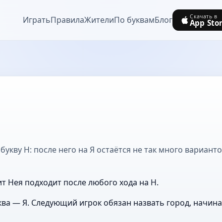
Скачать в
Играть
Правила
Жители
По буквам
Блог
App Sto
букву Н: после него на Я остаётся не так много вариант
ит Нея подходит после любого хода на Н.
ва — Я. Следующий игрок обязан назвать город, начин