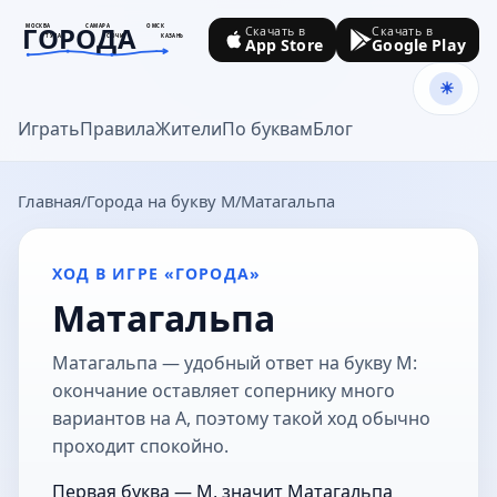
ГОРОДА
МОСКВА
САМАРА
ОМСК
Скачать в
Скачать в
ТУЛА
СОЧИ
КАЗАНЬ
App Store
Google Play
goroda-na.ru
Играть
Правила
Жители
По буквам
Блог
Главная
Города на букву М
Матагальпа
ХОД В ИГРЕ «ГОРОДА»
Матагальпа
Матагальпа — удобный ответ на букву М:
окончание оставляет сопернику много
вариантов на А, поэтому такой ход обычно
проходит спокойно.
Первая буква — М, значит Матагальпа