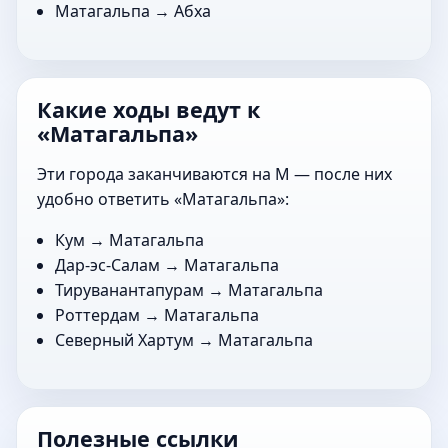
Матагальпа →
Абха
Какие ходы ведут к
«Матагальпа»
Эти города заканчиваются на М — после них
удобно ответить «Матагальпа»:
Кум
→ Матагальпа
Дар-эс-Салам
→ Матагальпа
Тируванантапурам
→ Матагальпа
Роттердам
→ Матагальпа
Северный Хартум
→ Матагальпа
Полезные ссылки