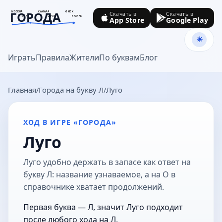
ГОРОДА
МОСКВА
САМАРА
ОМСК
Скачать в
Скачать в
ТУЛА
СОЧИ
КАЗАНЬ
App Store
Google Play
goroda-na.ru
Играть
Правила
Жители
По буквам
Блог
Главная
Города на букву Л
Луго
ХОД В ИГРЕ «ГОРОДА»
Луго
Луго удобно держать в запасе как ответ на
букву Л: название узнаваемое, а на О в
справочнике хватает продолжений.
Первая буква — Л, значит Луго подходит
после любого хода на Л.