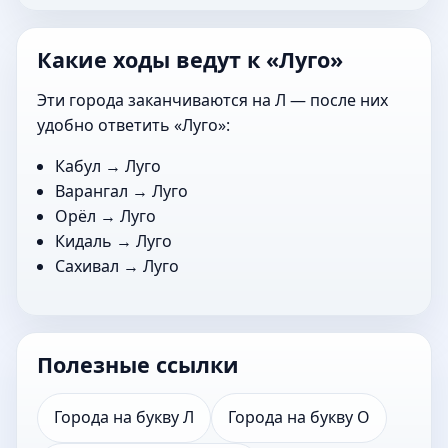
Какие ходы ведут к «Луго»
Эти города заканчиваются на Л — после них
удобно ответить «Луго»:
Кабул
→ Луго
Варангал
→ Луго
Орёл
→ Луго
Кидаль
→ Луго
Сахивал
→ Луго
Полезные ссылки
Города на букву Л
Города на букву О