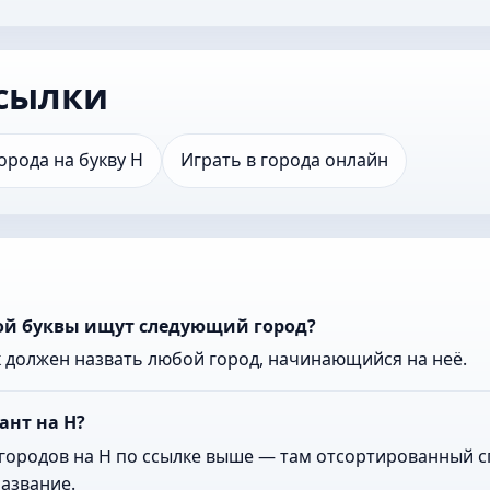
сылки
орода на букву Н
Играть в города онлайн
кой буквы ищут следующий город?
к должен назвать любой город, начинающийся на неё.
ант на Н?
городов на Н по ссылке выше — там отсортированный сп
азвание.