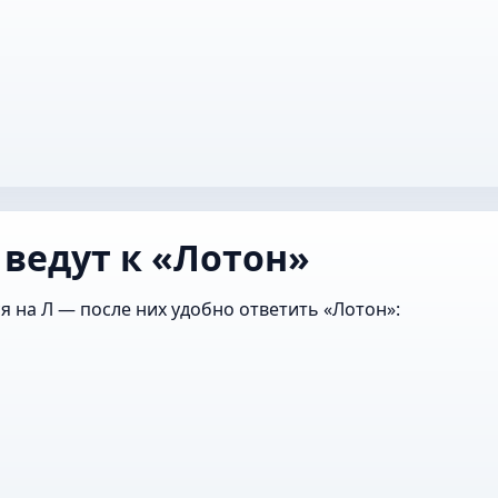
 ведут к «Лотон»
я на Л — после них удобно ответить «Лотон»: