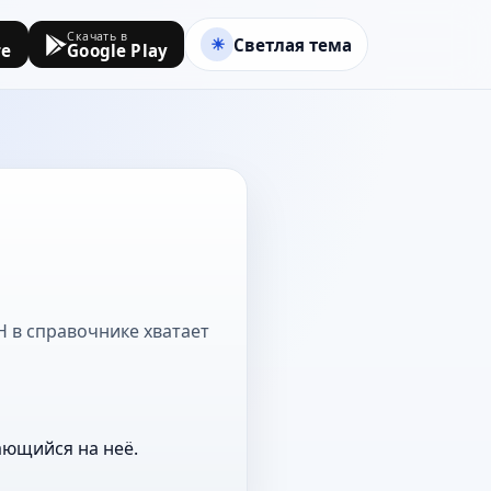
Скачать в
Светлая тема
re
Google Play
 Н в справочнике хватает
ающийся на неё.