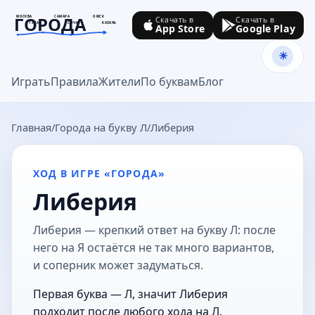
ГОРОДА
МОСКВА
САМАРА
ОМСК
Скачать в
Скачать в
ТУЛА
СОЧИ
КАЗАНЬ
App Store
Google Play
goroda-na.ru
Играть
Правила
Жители
По буквам
Блог
Главная
Города на букву Л
Либерия
ХОД В ИГРЕ «ГОРОДА»
Либерия
Либерия — крепкий ответ на букву Л: после
него на Я остаётся не так много вариантов,
и соперник может задуматься.
Первая буква — Л, значит Либерия
подходит после любого хода на Л.