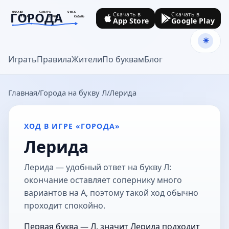
ГОРОДА
МОСКВА
САМАРА
ОМСК
Скачать в
Скачать в
ТУЛА
СОЧИ
КАЗАНЬ
App Store
Google Play
goroda-na.ru
Играть
Правила
Жители
По буквам
Блог
Главная
Города на букву Л
Лерида
ХОД В ИГРЕ «ГОРОДА»
Лерида
Лерида — удобный ответ на букву Л:
окончание оставляет сопернику много
вариантов на А, поэтому такой ход обычно
проходит спокойно.
Первая буква — Л, значит Лерида подходит