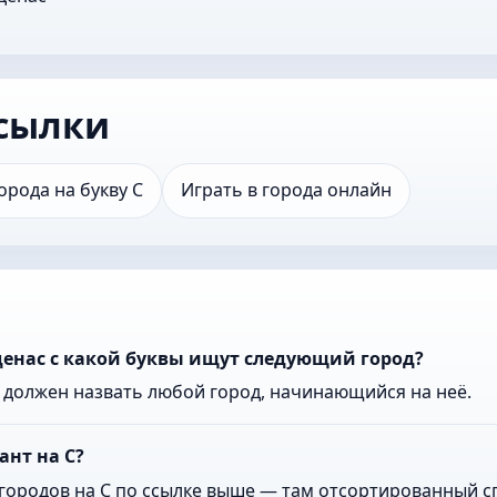
сылки
орода на букву С
Играть в города онлайн
денас с какой буквы ищут следующий город?
к должен назвать любой город, начинающийся на неё.
ант на С?
городов на С по ссылке выше — там отсортированный сп