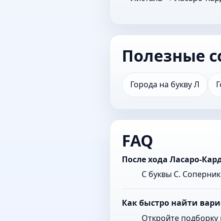
Полезные с
Города на букву Л
Г
FAQ
После хода Ласаро-Кар
С буквы С. Соперни
Как быстро найти вари
Откройте подборку 