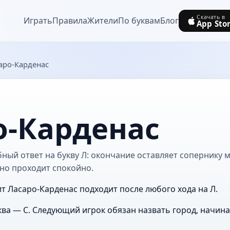
Скачать в
Играть
Правила
Жители
По буквам
Блог
App Sto
аро-Карденас
о-Карденас
ный ответ на букву Л: окончание оставляет сопернику м
но проходит спокойно.
ит Ласаро-Карденас подходит после любого хода на Л.
ва — С. Следующий игрок обязан назвать город, начин