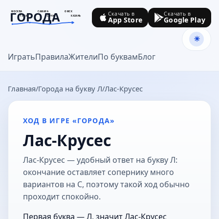
ГОРОДА
МОСКВА
САМАРА
ОМСК
Скачать в
Скачать в
ТУЛА
СОЧИ
КАЗАНЬ
App Store
Google Play
goroda-na.ru
Играть
Правила
Жители
По буквам
Блог
Главная
Города на букву Л
Лас-Крусес
ХОД В ИГРЕ «ГОРОДА»
Лас-Крусес
Лас-Крусес — удобный ответ на букву Л:
окончание оставляет сопернику много
вариантов на С, поэтому такой ход обычно
проходит спокойно.
Первая буква — Л, значит Лас-Крусес