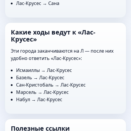
Лас-Крусес →
Сана
Какие ходы ведут к «Лас-
Крусес»
Эти города заканчиваются на Л — после них
удобно ответить «Лас-Крусес»:
Исмаиллы
→ Лас-Крусес
Базель
→ Лас-Крусес
Сан-Кристобаль
→ Лас-Крусес
Марсель
→ Лас-Крусес
Набул
→ Лас-Крусес
Полезные ссылки