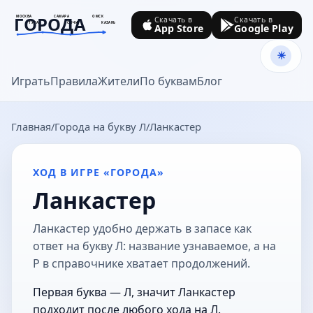
ГОРОДА
МОСКВА
САМАРА
ОМСК
Скачать в
Скачать в
ТУЛА
СОЧИ
КАЗАНЬ
App Store
Google Play
goroda-na.ru
Играть
Правила
Жители
По буквам
Блог
Главная
Города на букву Л
Ланкастер
ХОД В ИГРЕ «ГОРОДА»
Ланкастер
Ланкастер удобно держать в запасе как
ответ на букву Л: название узнаваемое, а на
Р в справочнике хватает продолжений.
Первая буква — Л, значит Ланкастер
подходит после любого хода на Л.