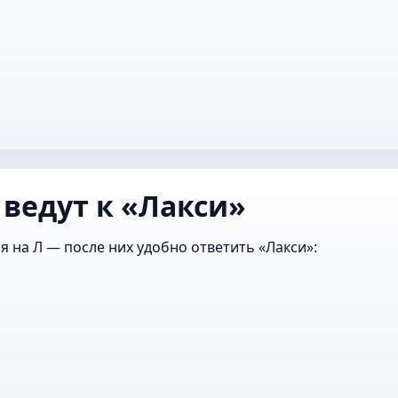
 ведут к «Лакси»
я на Л — после них удобно ответить «Лакси»: