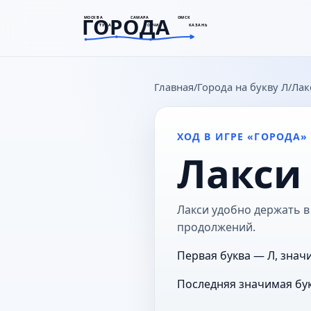
ГОРОДА
МОСКВА
САМАРА
ОМСК
ТУЛА
СОЧИ
КАЗАНЬ
goroda-na.ru
Главная
Города на букву Л
Лак
ХОД В ИГРЕ «ГОРОДА»
Лакси
Лакси удобно держать в 
продолжений.
Первая буква — Л, значи
Последняя значимая бук