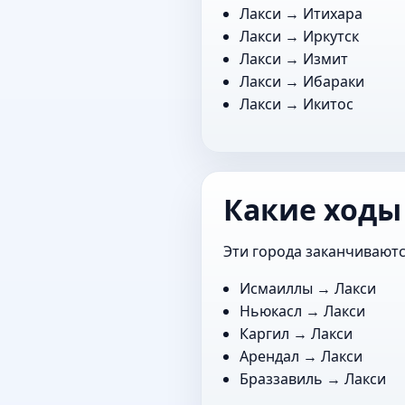
Лакси →
Итихара
Лакси →
Иркутск
Лакси →
Измит
Лакси →
Ибараки
Лакси →
Икитос
Какие ходы
Эти города заканчиваютс
Исмаиллы
→ Лакси
Ньюкасл
→ Лакси
Каргил
→ Лакси
Арендал
→ Лакси
Браззавиль
→ Лакси