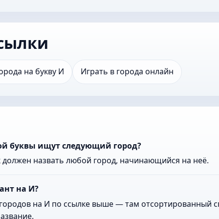
сылки
орода на букву И
Играть в города онлайн
кой буквы ищут следующий город?
к должен назвать любой город, начинающийся на неё.
ант на И?
городов на И по ссылке выше — там отсортированный сп
азвание.