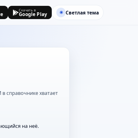
Скачать в
Светлая тема
re
Google Play
И в справочнике хватает
ающийся на неё.