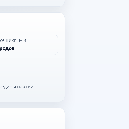
ВОЧНИКЕ НА И
ородов
редины партии.