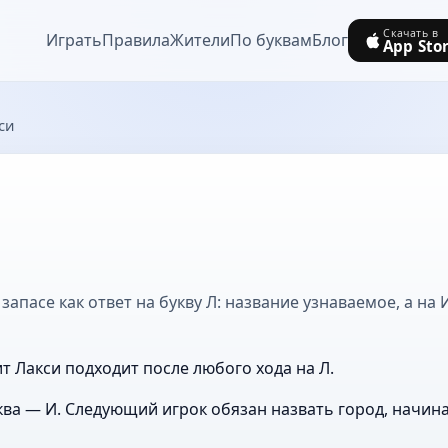
Скачать в
Играть
Правила
Жители
По буквам
Блог
App Sto
си
запасе как ответ на букву Л: название узнаваемое, а на 
т Лакси подходит после любого хода на Л.
ва — И. Следующий игрок обязан назвать город, начин