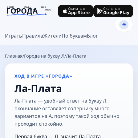
ГОРОДА
МОСКВА
САМАРА
ОМСК
Скачать в
Скачать в
ТУЛА
СОЧИ
КАЗАНЬ
App Store
Google Play
goroda-na.ru
Играть
Правила
Жители
По буквам
Блог
Главная
Города на букву Л
Ла-Плата
ХОД В ИГРЕ «ГОРОДА»
Ла-Плата
Ла-Плата — удобный ответ на букву Л:
окончание оставляет сопернику много
вариантов на А, поэтому такой ход обычно
проходит спокойно.
Первая буква — Л, значит Ла-Плата