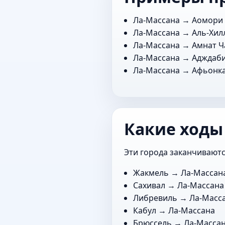
Ла-Массана →
Аомори
Ла-Массана →
Аль-Хил
Ла-Массана →
Амнат Ч
Ла-Массана →
Адждаб
Ла-Массана →
Афьонк
Какие ходы
Эти города заканчиваютс
Жакмель
→ Ла-Массан
Сахивал
→ Ла-Массана
Либревиль
→ Ла-Масс
Кабул
→ Ла-Массана
Брюссель
→ Ла-Масса