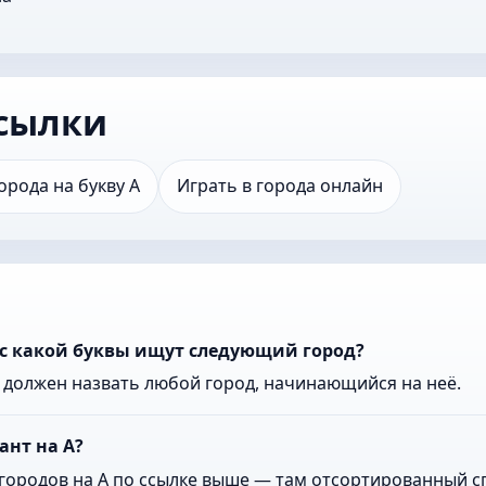
сылки
орода на букву А
Играть в города онлайн
 с какой буквы ищут следующий город?
к должен назвать любой город, начинающийся на неё.
ант на А?
городов на А по ссылке выше — там отсортированный сп