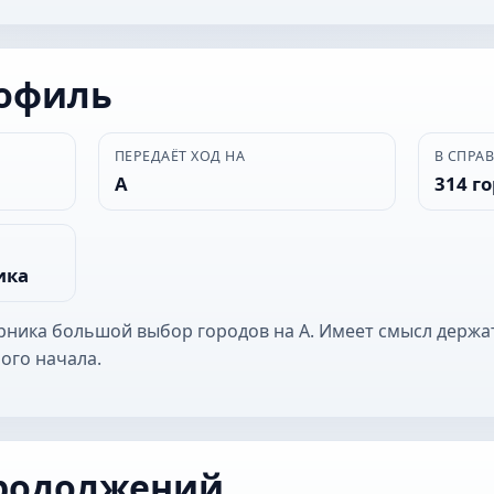
рофиль
ПЕРЕДАЁТ ХОД НА
В СПРА
А
314 г
ика
ерника большой выбор городов на А. Имеет смысл держа
ого начала.
родолжений