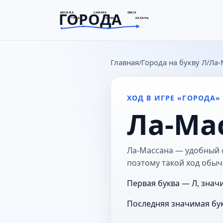
ГОРОДА
МОСКВА
САМАРА
ОМСК
ТУЛА
СОЧИ
КАЗАНЬ
goroda-na.ru
Главная
Города на букву Л
Ла-
ХОД В ИГРЕ «ГОРОДА»
Ла-Ма
Ла-Массана — удобный о
поэтому такой ход обыч
Первая буква — Л, знач
Последняя значимая бук