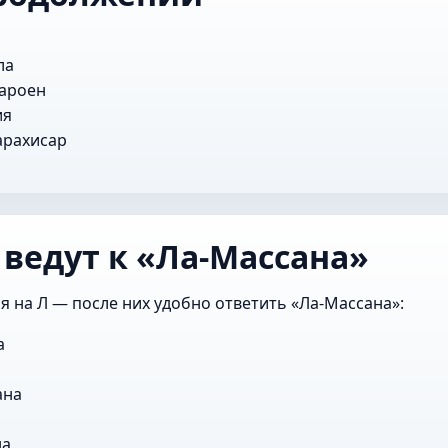
ла
ароен
ия
арахисар
 ведут к «Ла-Массана»
я на Л — после них удобно ответить «Ла-Массана»:
а
ана
на