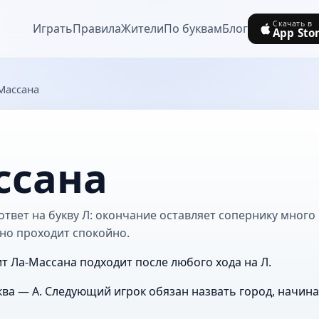
Скачать в
Играть
Правила
Жители
По буквам
Блог
App Sto
Массана
ссана
твет на букву Л: окончание оставляет сопернику много 
но проходит спокойно.
ит Ла-Массана подходит после любого хода на Л.
ва — А. Следующий игрок обязан назвать город, начин